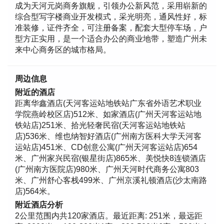
成为天河元岗商务旗舰，引领办公新风范，采用崭新的
综合型写字楼商业开发模式，采光明亮，通风性好，标
准装修，证件齐全，可注册备案，配套大型停车场，户
型方正实用，是一个适合办公的商业地带，塑造广州未
来中心商务区的城市格局。
周边信息
附近的酒店
距离华鑫酒店(天河客运站地铁站广东省外语艺术职业
学院燕岭校区店)512米、如家酒店(广州天河客运站地
铁站店)251米、拾光轻奢民宿(天河客运站地铁站
店)536米、维也纳智好酒店(广州南方医科大学天河客
运站店)451米、CD创意公寓(广州天河客运站店)654
米、广州家兴民宿(银星街店)865米、美悦快8连锁酒店
(广州南方医院店)980米、广州天河时代商务公寓803
米、广州舒心客栈499米、广州京溪礼顿酒店(沙太南路
店)564米。
附近酒店分析
2公里范围内共120家酒店。最近距离: 251米，最远距