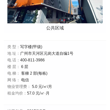
公共区域
类 型：
写字楼(甲级)
地 址：
广州市天河区元岗大道自编1号
电 话：
400-811-3986
楼 层：
6 层
电 梯：
客梯 2 部(每栋)
网 络：
电信
物业管理费：
5.0 元/㎡/月
租金均价：
57.0 元/㎡·月