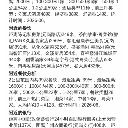
离: 2000米； 100-300米1家，300-500米6家，500米-1
公里54家，1-2公里59家；酒店类型11种，前三种类
型：公寓式酒店48家、经济型38家、舒适型14家。统
计时间：2026-06。
附近的餐饮
距离陈记私房菜(元岗路店)249米、茶的故事·粤菜馆(智
汇PARK久里食家店)256米、客汇健康养生美食(元岗
店)391米、从化农家菜325米、盛宴渔湘·精品湘菜(元
岗智汇店)413米、金溪厨房354米、喜福楼湛江鸡饭店
440米、稻香酒家·34年老字号·港式粤菜(京溪店)582
米、南粤私房菜(天河店)457米、谷大厨432米。
附近餐饮分析
2公里范围内共99家餐饮。最近距离: 39米，最远距离:
1600米； 100米内4家，100-300米40家，300-500米
26家，500米-1公里22家，1-2公里7家；餐饮类型28
种，前三种热门类型：湘菜14家、中餐13家、粤菜9
家。人均约¥10～¥128。统计时间：2026-06。
附近的银行
距离中国邮政储蓄银行24小时自助银行服务(上元岗营
业所)137米、距离广州农商银行(元岗支行)408米、距